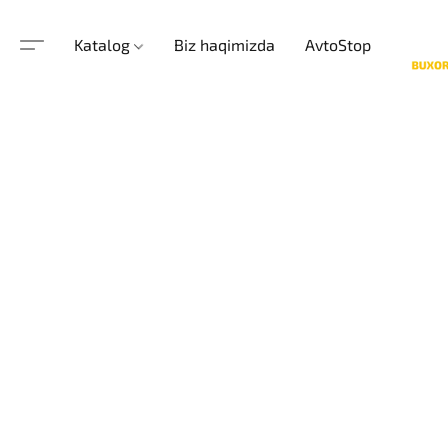
Katalog
Biz haqimizda
AvtoStop