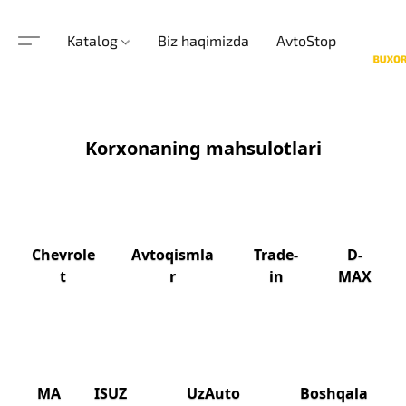
Katalog
Biz haqimizda
AvtoStop
Korxonaning mahsulotlari
Chevrole
Avtoqismla
Trade-
D-
t
r
in
MAX
MA
ISUZ
UzAuto
Boshqala