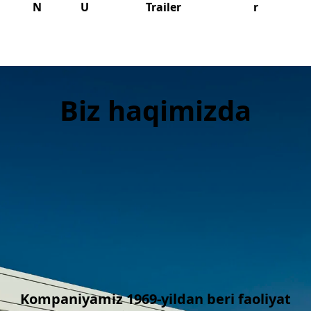
N
U
Trailer
r
Biz haqimizda
Kompaniyamiz 1969-yildan beri faoliyat