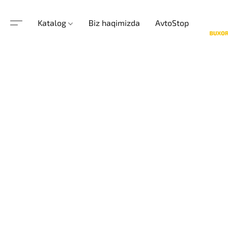
Katalog
Biz haqimizda
AvtoStop