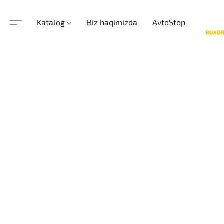
Katalog
Biz haqimizda
AvtoStop