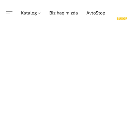
Katalog
Biz haqimizda
AvtoStop