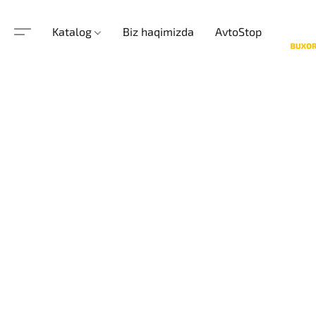
Katalog
Biz haqimizda
AvtoStop