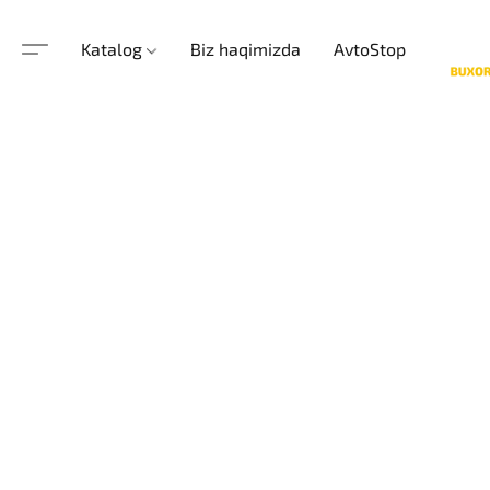
Katalog
Biz haqimizda
AvtoStop